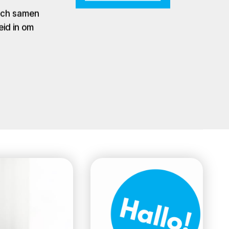
zich samen
eid in om