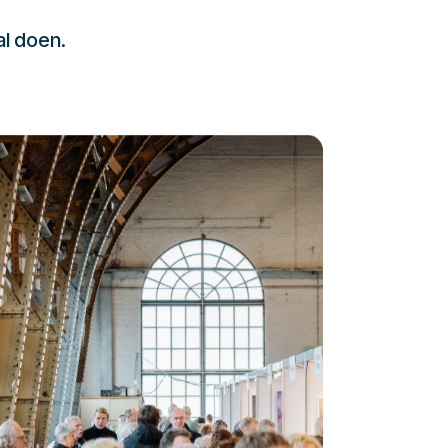
al doen.
232323