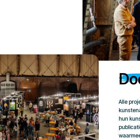
Doe
Alle pro
kunstena
hun kuns
publicat
waarmee 