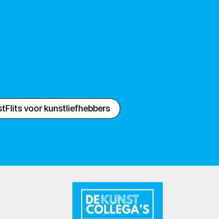
tFlits voor kunstliefhebbers