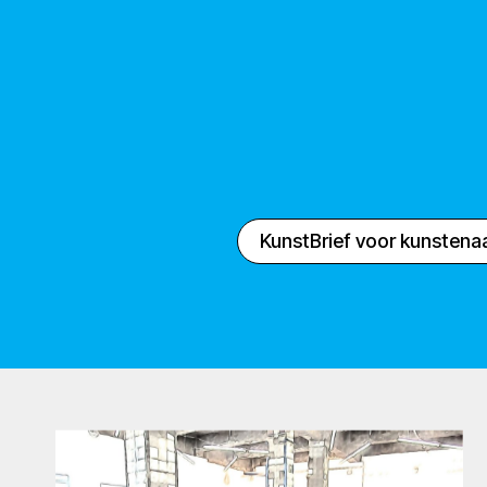
KunstBrief voor kunstena