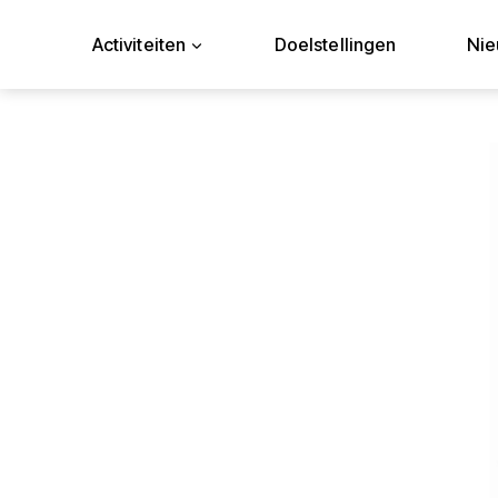
Doorgaan
naar
Activiteiten
Doelstellingen
Ni
inhoud