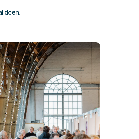
al doen.
232323