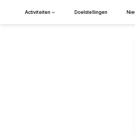
Doorgaan
naar
Activiteiten
Doelstellingen
Ni
inhoud