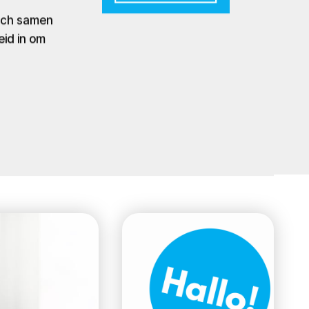
zich samen
eid in om