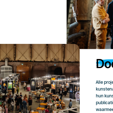
Doe
Alle pro
kunstena
hun kuns
publicat
waarmee 