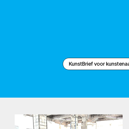
KunstBrief voor kunstena