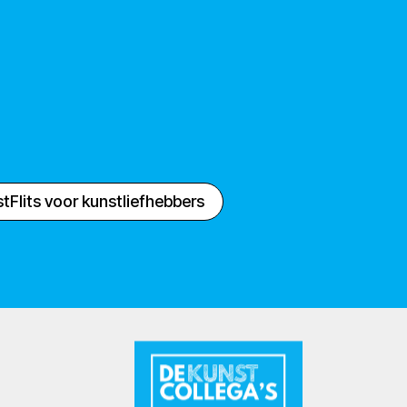
tFlits voor kunstliefhebbers