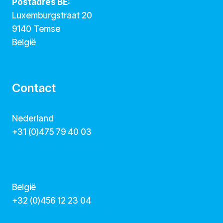
Postadres BE:
Luxemburgstraat 20
9140 Temse
België
Contact
Nederland
+31 (0)475 79 40 03
hallo@dekunstcollegas.nl
www.dekunstcollegas.nl
België
‭+32 (0)456 12 23 04‬
info@dekunstcollegas.be