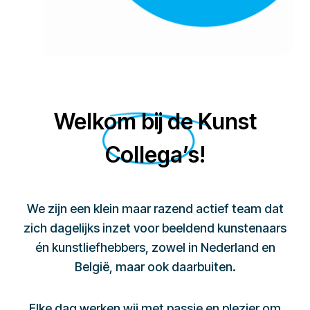
Welkom bij de Kunst
Collega’s!
We zijn een klein maar razend actief team dat
zich dagelijks inzet voor beeldend kunstenaars
én kunstliefhebbers, zowel in Nederland en
België, maar ook daarbuiten.
Elke dag werken wij met passie en plezier om