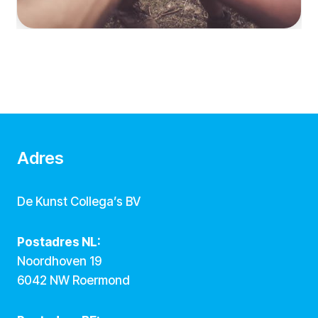
Adres
De Kunst Collega’s BV
Postadres NL:
Noordhoven 19
6042 NW Roermond