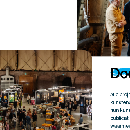
Doe
Alle pro
kunstena
hun kuns
publicat
waarmee 