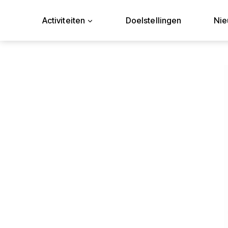
Doorgaan
naar
Activiteiten
Doelstellingen
Ni
inhoud