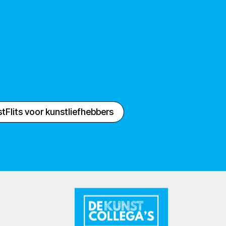
tFlits voor kunstliefhebbers