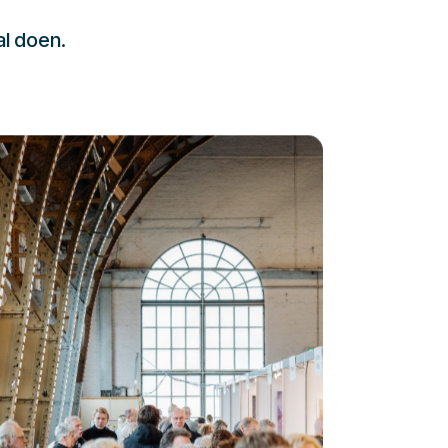
al doen.
232323