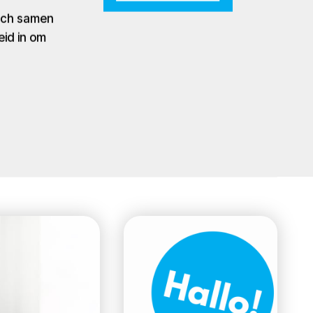
zich samen
eid in om