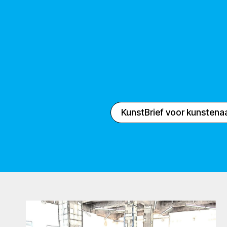
KunstBrief voor kunstena