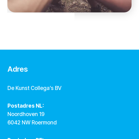
Adres
De Kunst Collega’s BV
Postadres NL:
Noordhoven 19
6042 NW Roermond