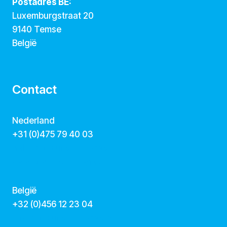
Postadres BE:
Luxemburgstraat 20
9140 Temse
België
Contact
Nederland
+31 (0)475 79 40 03
hallo@dekunstcollegas.nl
www.dekunstcollegas.nl
België
‭+32 (0)456 12 23 04‬
info@dekunstcollegas.be