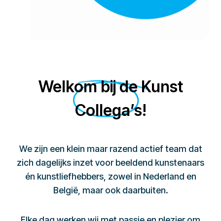
Welkom bij de Kunst
Collega’s!
We zijn een klein maar razend actief team dat
zich dagelijks inzet voor beeldend kunstenaars
én kunstliefhebbers, zowel in Nederland en
België, maar ook daarbuiten.
Elke dag werken wij met passie en plezier om