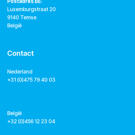
Postadres BE:
Luxemburgstraat 20
9140 Temse
België
Contact
Nederland
+31 (0)475 79 40 03
hallo@dekunstcollegas.nl
www.dekunstcollegas.nl
België
‭+32 (0)456 12 23 04‬
info@dekunstcollegas.be