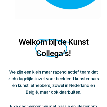
Welkom bij de Kunst
Collega’s!
We zijn een klein maar razend actief team dat
zich dagelijks inzet voor beeldend kunstenaars
én kunstliefhebbers, zowel in Nederland en
België, maar ook daarbuiten.
Elke dag werken wij met passie en plezier om