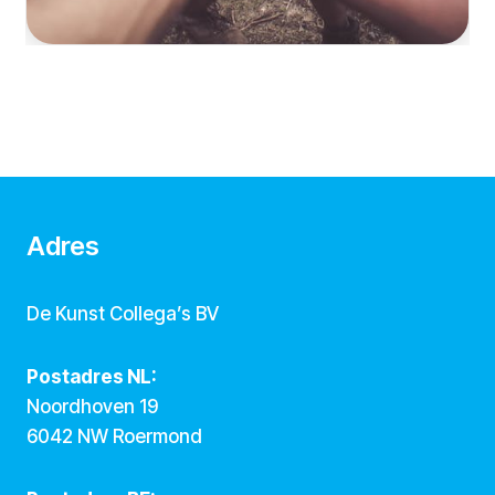
Adres
De Kunst Collega’s BV
Postadres NL:
Noordhoven 19
6042 NW Roermond