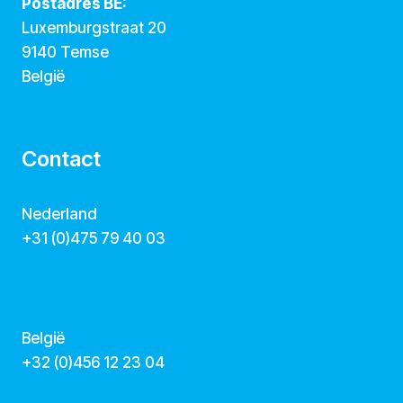
Postadres BE:
Luxemburgstraat 20
9140 Temse
België
Contact
Nederland
+31 (0)475 79 40 03
hallo@dekunstcollegas.nl
www.dekunstcollegas.nl
België
‭+32 (0)456 12 23 04‬
info@dekunstcollegas.be