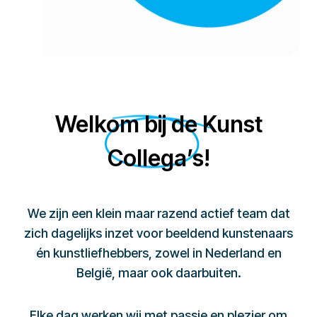
Welkom bij de Kunst
Collega’s!
We zijn een klein maar razend actief team dat
zich dagelijks inzet voor beeldend kunstenaars
én kunstliefhebbers, zowel in Nederland en
België, maar ook daarbuiten.
Elke dag werken wij met passie en plezier om