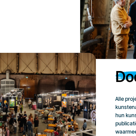
Doe
Alle pro
kunstena
hun kuns
publicat
waarmee 