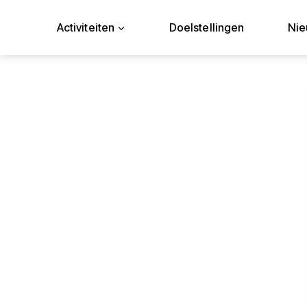
Doorgaan
naar
Activiteiten
Doelstellingen
Ni
inhoud