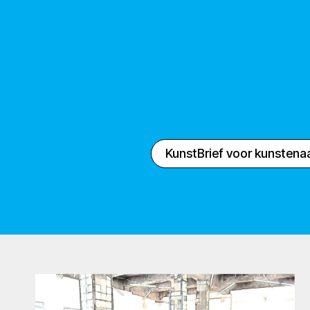
KunstBrief voor kunstena