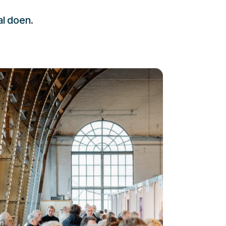
al doen.
232323