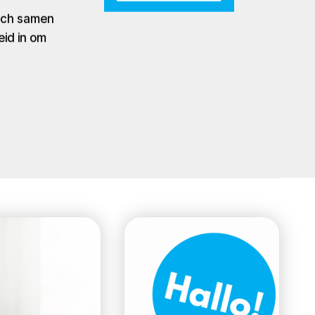
zich samen
eid in om