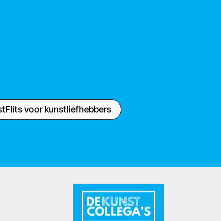
tFlits voor kunstliefhebbers