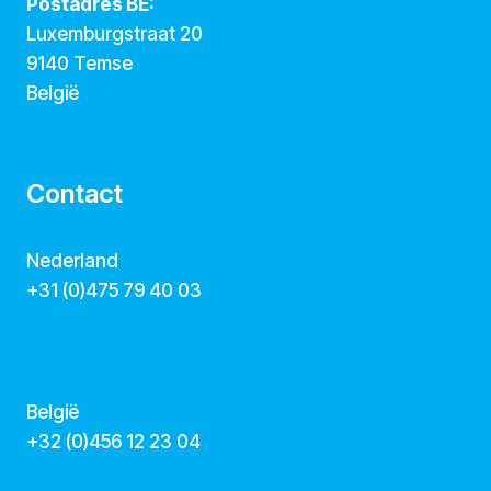
Postadres BE:
Luxemburgstraat 20
9140 Temse
België
Contact
Nederland
+31 (0)475 79 40 03
hallo@dekunstcollegas.nl
www.dekunstcollegas.nl
België
‭+32 (0)456 12 23 04‬
info@dekunstcollegas.be