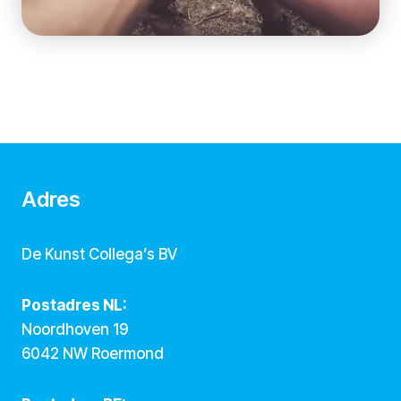
Adres
De Kunst Collega’s BV
Postadres NL:
Noordhoven 19
6042 NW Roermond