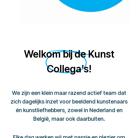
Welkom bij de Kunst
Collega’s!
We zijn een klein maar razend actief team dat
zich dagelijks inzet voor beeldend kunstenaars
én kunstliefhebbers, zowel in Nederland en
België, maar ook daarbuiten.
Elke dag werken wij met passie en plezier om