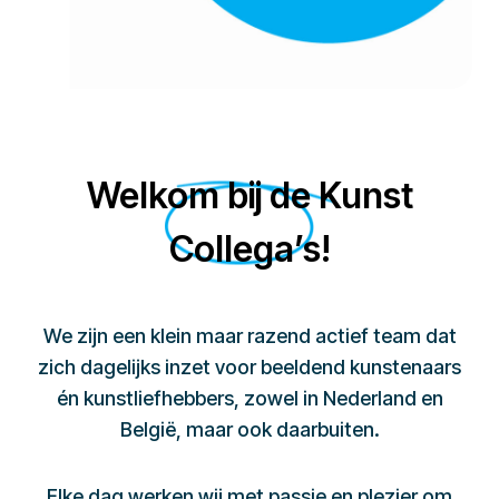
Welkom bij de Kunst
Collega’s!
We zijn een klein maar razend actief team dat
zich dagelijks inzet voor beeldend kunstenaars
én kunstliefhebbers, zowel in Nederland en
België, maar ook daarbuiten.
Elke dag werken wij met passie en plezier om