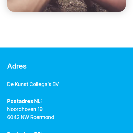
Adres
De Kunst Collega’s BV
Postadres NL:
Noordhoven 19
6042 NW Roermond