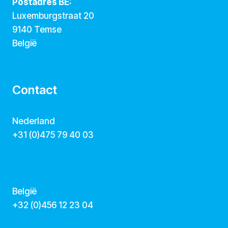
Postadres BE:
Luxemburgstraat 20
9140 Temse
België
Contact
Nederland
+31 (0)475 79 40 03
hallo@dekunstcollegas.nl
www.dekunstcollegas.nl
België
‭+32 (0)456 12 23 04‬
info@dekunstcollegas.be