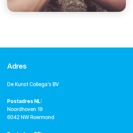
Adres
De Kunst Collega’s BV
Postadres NL:
Noordhoven 19
6042 NW Roermond