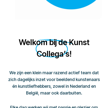
Welkom bij de Kunst
Collega’s!
We zijn een klein maar razend actief team dat
zich dagelijks inzet voor beeldend kunstenaars
én kunstliefhebbers, zowel in Nederland en
België, maar ook daarbuiten.
Elke dag werken wij met passie en plezier om