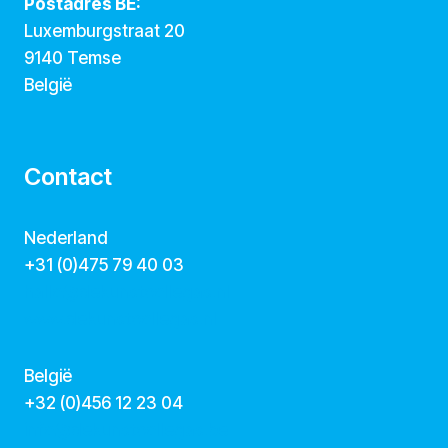
Postadres BE:
Luxemburgstraat 20
9140 Temse
België
Contact
Nederland
+31 (0)475 79 40 03
hallo@dekunstcollegas.nl
www.dekunstcollegas.nl
België
‭+32 (0)456 12 23 04‬
info@dekunstcollegas.be