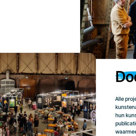
Doe
Alle pro
kunstena
hun kuns
publicat
waarmee 