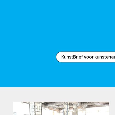
KunstBrief voor kunstena