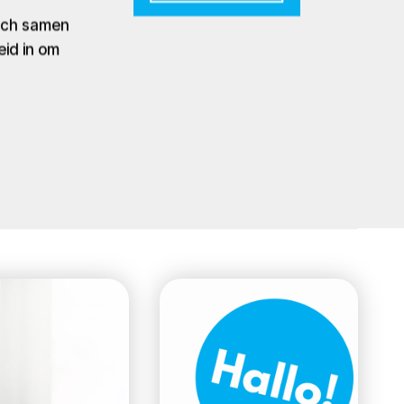
zich samen
eid in om