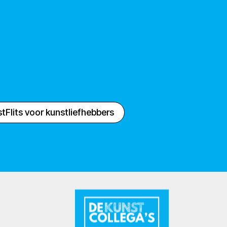
tFlits voor kunstliefhebbers