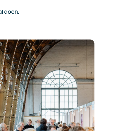
al doen.
232323