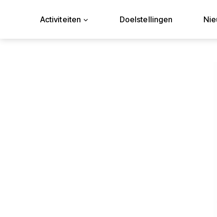
Doorgaan
naar
Activiteiten
Doelstellingen
Ni
inhoud