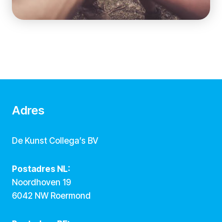
Adres
De Kunst Collega’s BV
Postadres NL:
Noordhoven 19
6042 NW Roermond