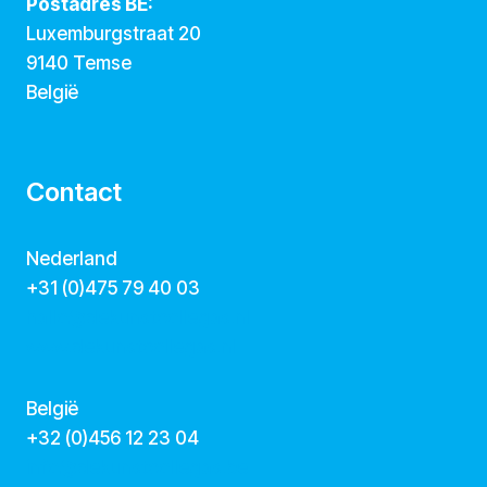
Postadres BE:
Luxemburgstraat 20
9140 Temse
België
Contact
Nederland
+31 (0)475 79 40 03
hallo@dekunstcollegas.nl
www.dekunstcollegas.nl
België
‭+32 (0)456 12 23 04‬
info@dekunstcollegas.be