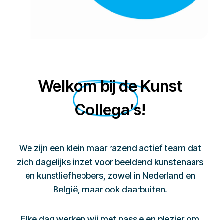
Welkom bij de Kunst
Collega’s!
We zijn een klein maar razend actief team dat
zich dagelijks inzet voor beeldend kunstenaars
én kunstliefhebbers, zowel in Nederland en
België, maar ook daarbuiten.
Elke dag werken wij met passie en plezier om