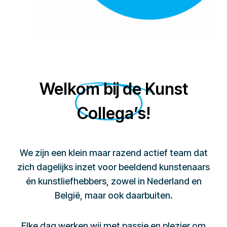
Welkom bij de Kunst
Collega’s!
We zijn een klein maar razend actief team dat
zich dagelijks inzet voor beeldend kunstenaars
én kunstliefhebbers, zowel in Nederland en
België, maar ook daarbuiten.
Elke dag werken wij met passie en plezier om