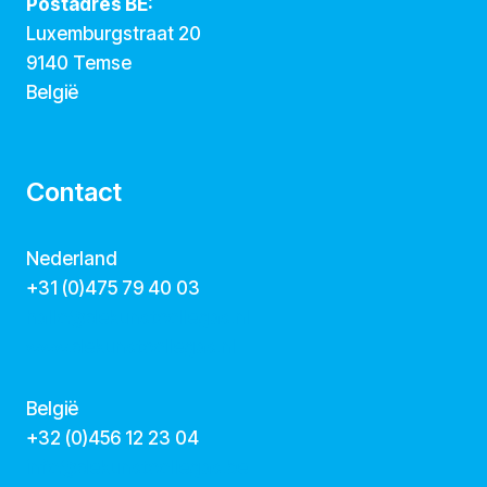
Postadres BE:
Luxemburgstraat 20
9140 Temse
België
Contact
Nederland
+31 (0)475 79 40 03
hallo@dekunstcollegas.nl
www.dekunstcollegas.nl
België
‭+32 (0)456 12 23 04‬
info@dekunstcollegas.be