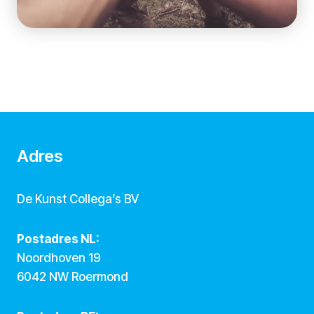
Adres
De Kunst Collega’s BV
Postadres NL:
Noordhoven 19
6042 NW Roermond