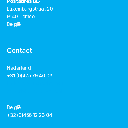
Postadres BE:
Luxemburgstraat 20
9140 Temse
België
Contact
Nederland
+31 (0)475 79 40 03
hallo@dekunstcollegas.nl
www.dekunstcollegas.nl
België
‭+32 (0)456 12 23 04‬
info@dekunstcollegas.be