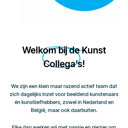
Welkom bij de Kunst
Collega’s!
We zijn een klein maar razend actief team dat
zich dagelijks inzet voor beeldend kunstenaars
én kunstliefhebbers, zowel in Nederland en
België, maar ook daarbuiten.
Elke dag werken wij met passie en plezier om