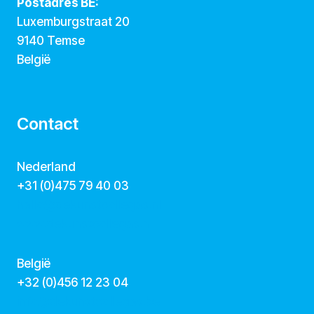
Postadres BE:
Luxemburgstraat 20
9140 Temse
België
Contact
Nederland
+31 (0)475 79 40 03
hallo@dekunstcollegas.nl
www.dekunstcollegas.nl
België
‭+32 (0)456 12 23 04‬
info@dekunstcollegas.be