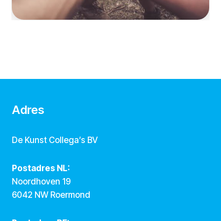
Adres
De Kunst Collega’s BV
Postadres NL:
Noordhoven 19
6042 NW Roermond