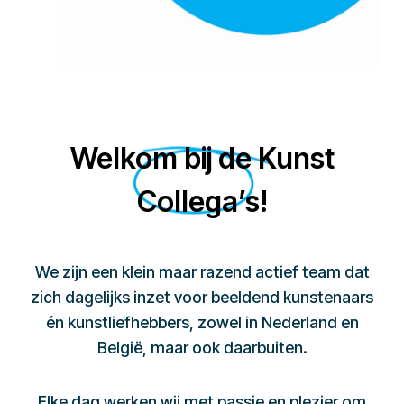
Welkom bij de Kunst
Collega’s!
We zijn een klein maar razend actief team dat
zich dagelijks inzet voor beeldend kunstenaars
én kunstliefhebbers, zowel in Nederland en
België, maar ook daarbuiten.
Elke dag werken wij met passie en plezier om