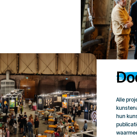
Doe
Alle pro
kunstena
hun kuns
publicat
waarmee 