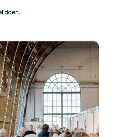
al doen.
232323