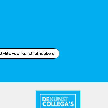
tFlits voor kunstliefhebbers