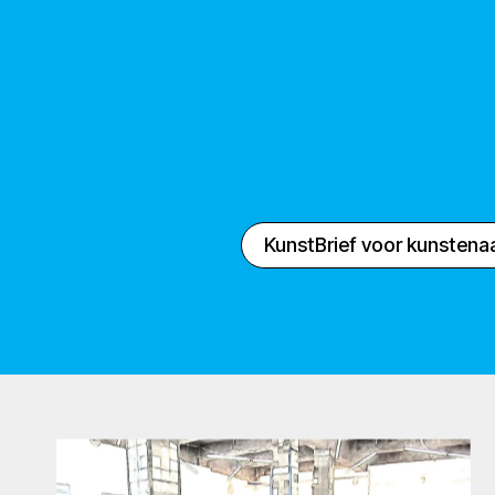
KunstBrief voor kunstena