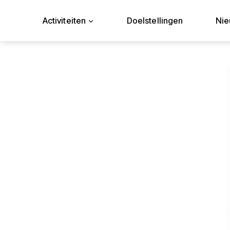
Doorgaan
naar
Activiteiten
Doelstellingen
Ni
inhoud