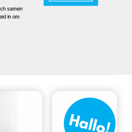
zich samen
eid in om