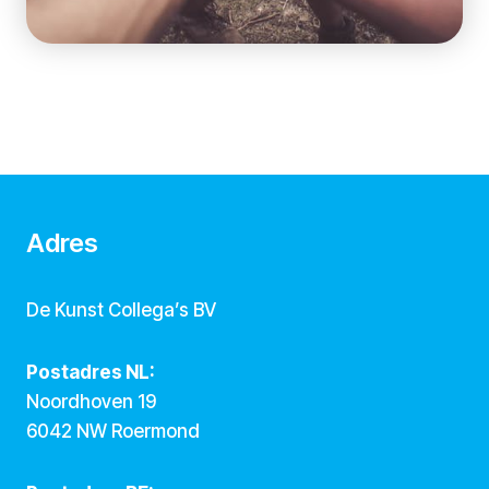
Adres
De Kunst Collega’s BV
Postadres NL:
Noordhoven 19
6042 NW Roermond