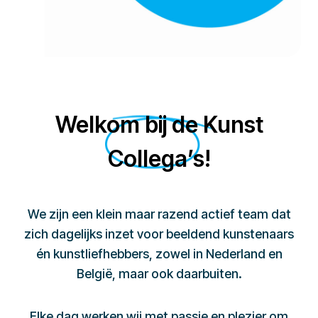
Welkom bij de Kunst
Collega’s!
We zijn een klein maar razend actief team dat
zich dagelijks inzet voor beeldend kunstenaars
én kunstliefhebbers, zowel in Nederland en
België, maar ook daarbuiten.
Elke dag werken wij met passie en plezier om