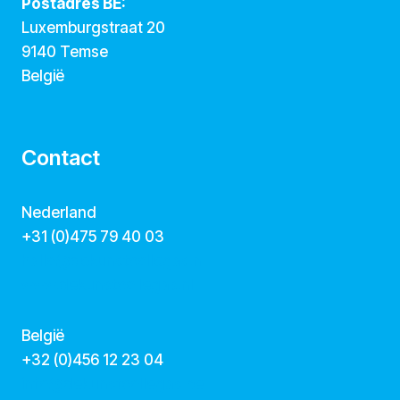
Postadres BE:
Luxemburgstraat 20
9140 Temse
België
Contact
Nederland
+31 (0)475 79 40 03
hallo@dekunstcollegas.nl
www.dekunstcollegas.nl
België
‭+32 (0)456 12 23 04‬
info@dekunstcollegas.be