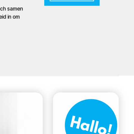
zich samen
eid in om