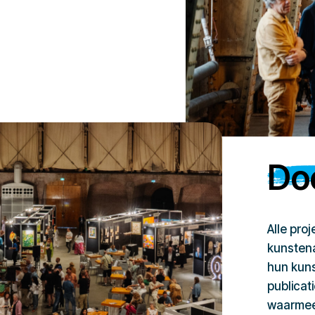
Doe
Alle pro
kunstena
hun kuns
publicat
waarmee 