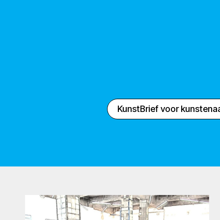
KunstBrief voor kunstena