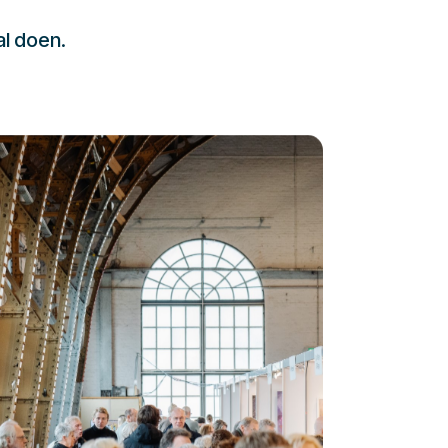
al doen.
232323