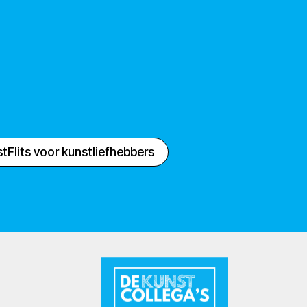
tFlits voor kunstliefhebbers