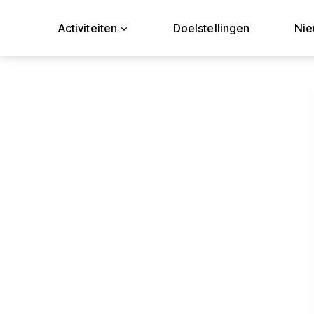
Doorgaan
naar
Activiteiten
Doelstellingen
Ni
inhoud