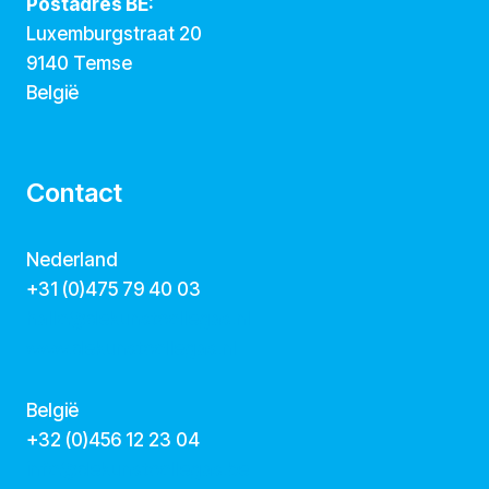
Postadres BE:
Luxemburgstraat 20
9140 Temse
België
Contact
Nederland
+31 (0)475 79 40 03
hallo@dekunstcollegas.nl
www.dekunstcollegas.nl
België
‭+32 (0)456 12 23 04‬
info@dekunstcollegas.be