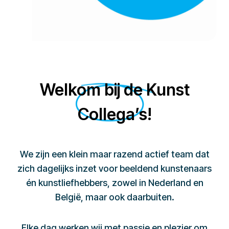
Welkom bij de Kunst
Collega’s!
We zijn een klein maar razend actief team dat
zich dagelijks inzet voor beeldend kunstenaars
én kunstliefhebbers, zowel in Nederland en
België, maar ook daarbuiten.
Elke dag werken wij met passie en plezier om