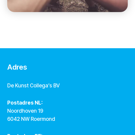
Adres
De Kunst Collega’s BV
Postadres NL:
Noordhoven 19
6042 NW Roermond