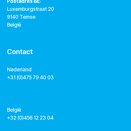
Postadres BE:
Luxemburgstraat 20
9140 Temse
België
Contact
Nederland
+31 (0)475 79 40 03
hallo@dekunstcollegas.nl
www.dekunstcollegas.nl
België
‭+32 (0)456 12 23 04‬
info@dekunstcollegas.be