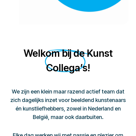
Welkom bij de Kunst
Collega’s!
We zijn een klein maar razend actief team dat
zich dagelijks inzet voor beeldend kunstenaars
én kunstliefhebbers, zowel in Nederland en
België, maar ook daarbuiten.
Elke dag werken wij met passie en plezier om