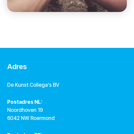
Adres
De Kunst Collega’s BV
Postadres NL:
Noordhoven 19
6042 NW Roermond