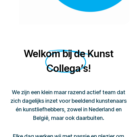
Welkom bij de Kunst
Collega’s!
We zijn een klein maar razend actief team dat
zich dagelijks inzet voor beeldend kunstenaars
én kunstliefhebbers, zowel in Nederland en
België, maar ook daarbuiten.
Elke dag werken wij met passie en plezier om