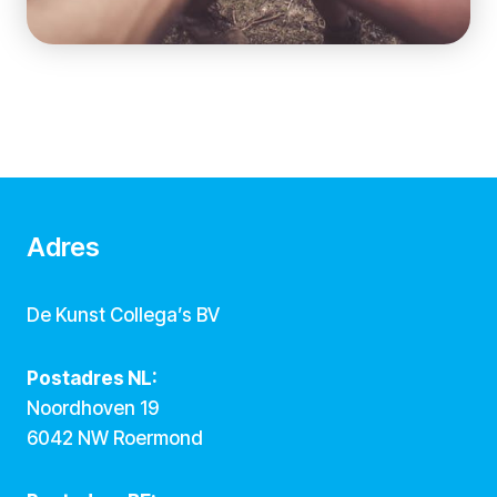
Adres
De Kunst Collega’s BV
Postadres NL:
Noordhoven 19
6042 NW Roermond