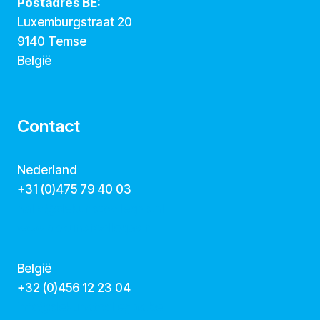
Postadres BE:
Luxemburgstraat 20
9140 Temse
België
Contact
Nederland
+31 (0)475 79 40 03
hallo@dekunstcollegas.nl
www.dekunstcollegas.nl
België
‭+32 (0)456 12 23 04‬
info@dekunstcollegas.be