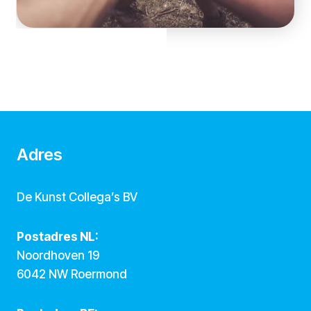
Adres
De Kunst Collega’s BV
Postadres NL:
Noordhoven 19
6042 NW Roermond