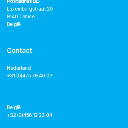
Postadres BE:
Luxemburgstraat 20
9140 Temse
België
Contact
Nederland
+31 (0)475 79 40 03
hallo@dekunstcollegas.nl
www.dekunstcollegas.nl
België
‭+32 (0)456 12 23 04‬
info@dekunstcollegas.be