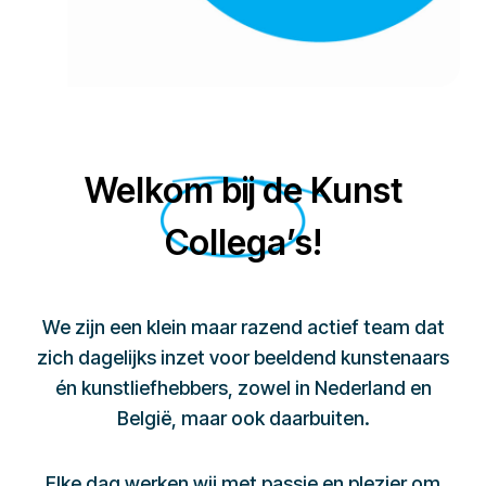
Welkom bij de Kunst
Collega’s!
We zijn een klein maar razend actief team dat
zich dagelijks inzet voor beeldend kunstenaars
én kunstliefhebbers, zowel in Nederland en
België, maar ook daarbuiten.
Elke dag werken wij met passie en plezier om