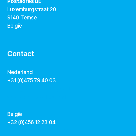
Postadres BE:
Luxemburgstraat 20
9140 Temse
België
Contact
Nederland
+31 (0)475 79 40 03
hallo@dekunstcollegas.nl
www.dekunstcollegas.nl
België
‭+32 (0)456 12 23 04‬
info@dekunstcollegas.be