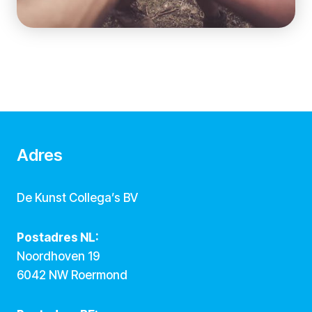
Adres
De Kunst Collega’s BV
Postadres NL:
Noordhoven 19
6042 NW Roermond