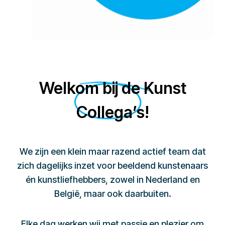
Welkom bij de Kunst
Collega’s!
We zijn een klein maar razend actief team dat
zich dagelijks inzet voor beeldend kunstenaars
én kunstliefhebbers, zowel in Nederland en
België, maar ook daarbuiten.
Elke dag werken wij met passie en plezier om