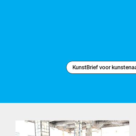
KunstBrief voor kunstena