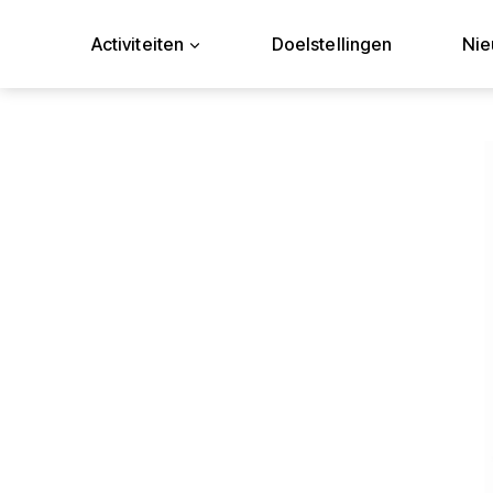
Doorgaan
naar
Activiteiten
Doelstellingen
Ni
inhoud