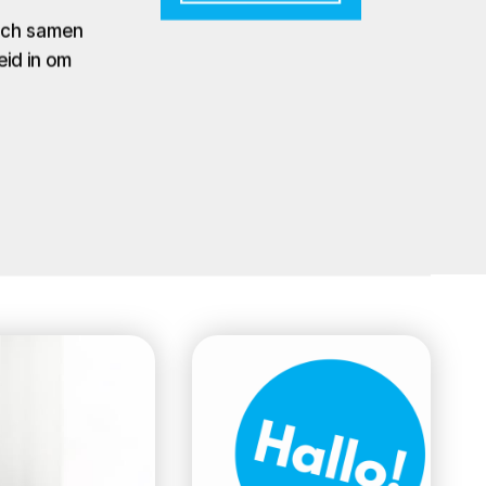
zich samen
eid in om