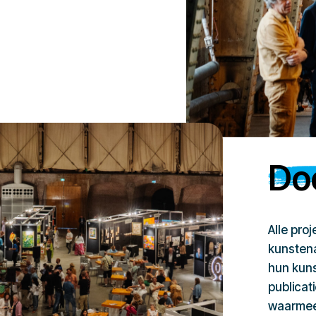
Doe
Alle pro
kunstena
hun kuns
publicat
waarmee 