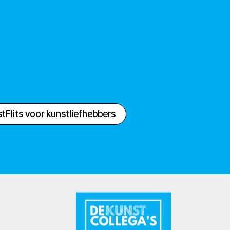
tFlits voor kunstliefhebbers