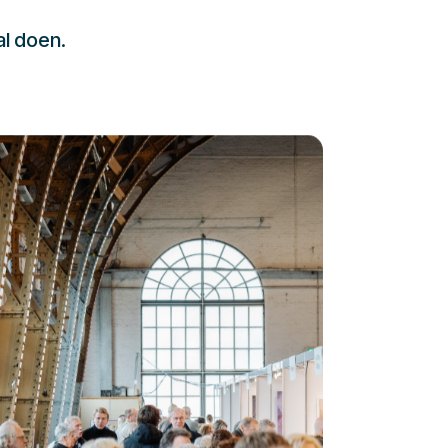
al doen.
232323