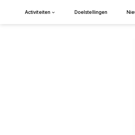
Doorgaan
naar
Activiteiten
Doelstellingen
Ni
inhoud