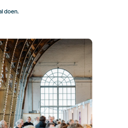
al doen.
232323