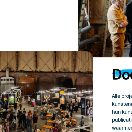
Doe
Alle pro
kunstena
hun kuns
publicat
waarmee 