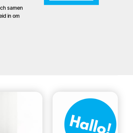
zich samen
eid in om