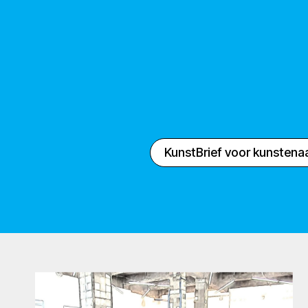
KunstBrief voor kunstena