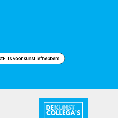
tFlits voor kunstliefhebbers