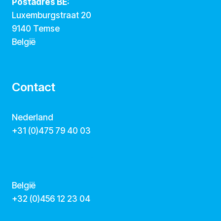
Postadres BE:
Luxemburgstraat 20
9140 Temse
België
Contact
Nederland
+31 (0)475 79 40 03
hallo@dekunstcollegas.nl
www.dekunstcollegas.nl
België
‭+32 (0)456 12 23 04‬
info@dekunstcollegas.be