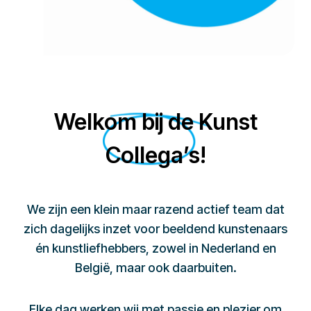
Welkom bij de Kunst
Collega’s!
We zijn een klein maar razend actief team dat
zich dagelijks inzet voor beeldend kunstenaars
én kunstliefhebbers, zowel in Nederland en
België, maar ook daarbuiten.
Elke dag werken wij met passie en plezier om