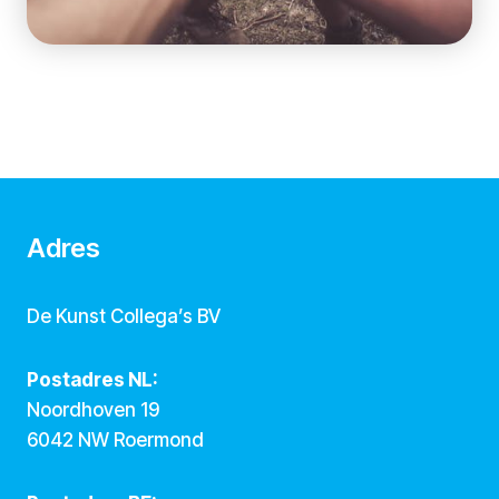
Adres
De Kunst Collega’s BV
Postadres NL:
Noordhoven 19
6042 NW Roermond