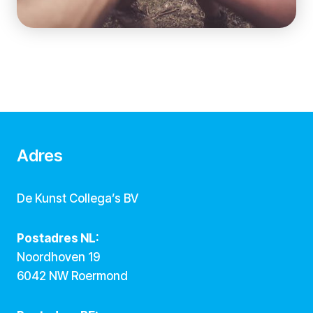
Adres
De Kunst Collega’s BV
Postadres NL:
Noordhoven 19
6042 NW Roermond