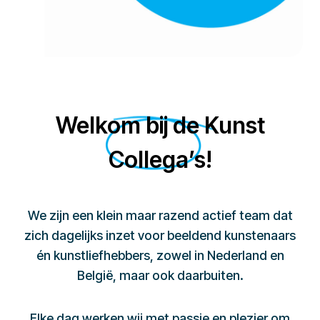
Welkom bij de Kunst
Collega’s!
We zijn een klein maar razend actief team dat
zich dagelijks inzet voor beeldend kunstenaars
én kunstliefhebbers, zowel in Nederland en
België, maar ook daarbuiten.
Elke dag werken wij met passie en plezier om