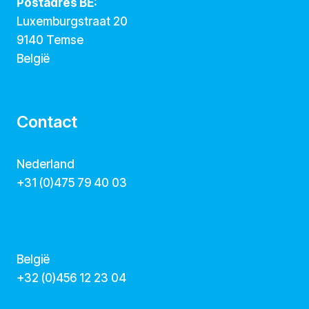
Postadres BE:
Luxemburgstraat 20
9140 Temse
België
Contact
Nederland
+31 (0)475 79 40 03
hallo@dekunstcollegas.nl
www.dekunstcollegas.nl
België
‭+32 (0)456 12 23 04‬
info@dekunstcollegas.be