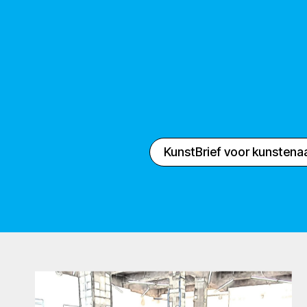
KunstBrief voor kunstena