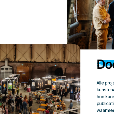
Doe
Alle pro
kunstena
hun kuns
publicat
waarmee 