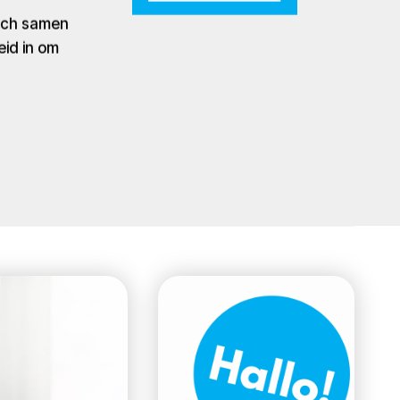
zich samen
eid in om