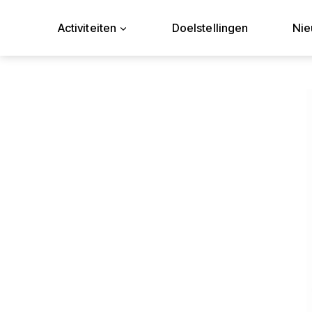
Doorgaan
naar
Activiteiten
Doelstellingen
Ni
inhoud