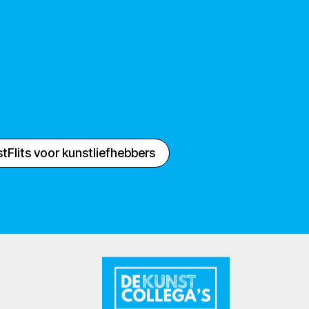
tFlits voor kunstliefhebbers