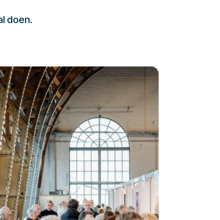
al doen.
232323