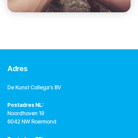
Adres
De Kunst Collega’s BV
Postadres NL:
Noordhoven 19
6042 NW Roermond