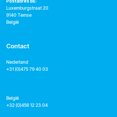
Postadres BE:
Luxemburgstraat 20
9140 Temse
België
Contact
Nederland
+31 (0)475 79 40 03
hallo@dekunstcollegas.nl
www.dekunstcollegas.nl
België
‭+32 (0)456 12 23 04‬
info@dekunstcollegas.be