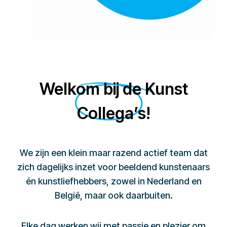
Welkom bij de Kunst
Collega’s!
We zijn een klein maar razend actief team dat
zich dagelijks inzet voor beeldend kunstenaars
én kunstliefhebbers, zowel in Nederland en
België, maar ook daarbuiten.
Elke dag werken wij met passie en plezier om