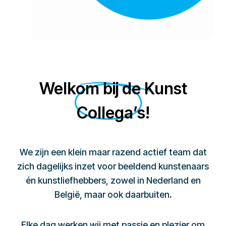
Welkom bij de Kunst
Collega’s!
We zijn een klein maar razend actief team dat
zich dagelijks inzet voor beeldend kunstenaars
én kunstliefhebbers, zowel in Nederland en
België, maar ook daarbuiten.
Elke dag werken wij met passie en plezier om