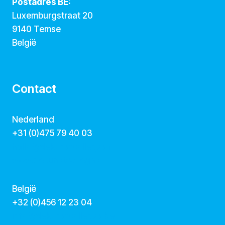
Postadres BE:
Luxemburgstraat 20
9140 Temse
België
Contact
Nederland
+31 (0)475 79 40 03
hallo@dekunstcollegas.nl
www.dekunstcollegas.nl
België
‭+32 (0)456 12 23 04‬
info@dekunstcollegas.be