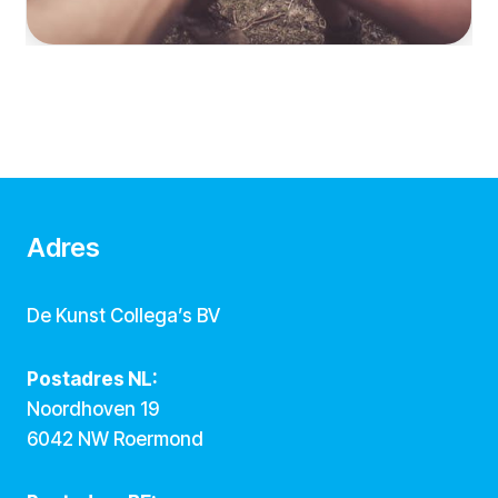
Adres
De Kunst Collega’s BV
Postadres NL:
Noordhoven 19
6042 NW Roermond