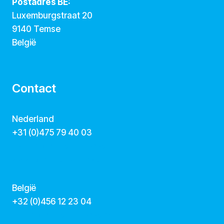
Postadres BE:
Luxemburgstraat 20
9140 Temse
België
Contact
Nederland
+31 (0)475 79 40 03
hallo@dekunstcollegas.nl
www.dekunstcollegas.nl
België
‭+32 (0)456 12 23 04‬
info@dekunstcollegas.be