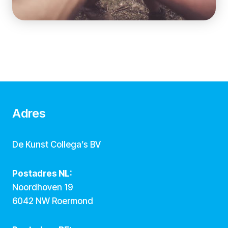
Adres
De Kunst Collega’s BV
Postadres NL:
Noordhoven 19
6042 NW Roermond