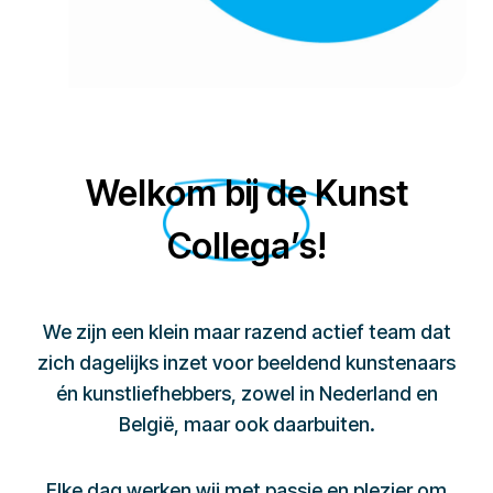
Welkom bij de Kunst
Collega’s!
We zijn een klein maar razend actief team dat
zich dagelijks inzet voor beeldend kunstenaars
én kunstliefhebbers, zowel in Nederland en
België, maar ook daarbuiten.
Elke dag werken wij met passie en plezier om