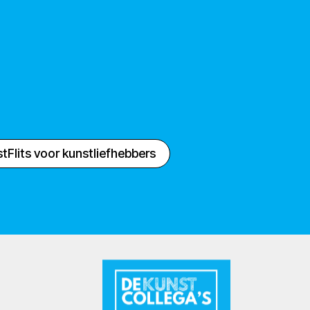
tFlits voor kunstliefhebbers