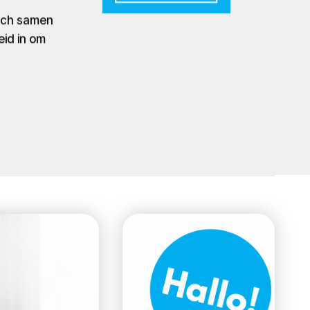
zich samen
eid in om