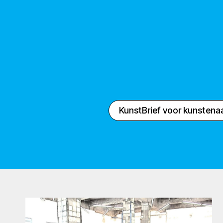
KunstBrief voor kunstena