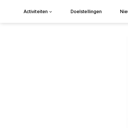
Doorgaan
naar
Activiteiten
Doelstellingen
Ni
inhoud