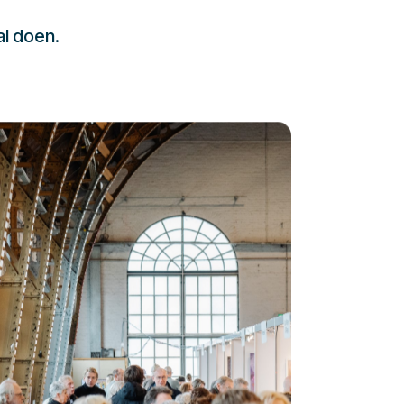
al doen.
232323