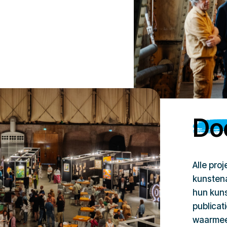
Doe
Alle pro
kunstena
hun kuns
publicat
waarmee 