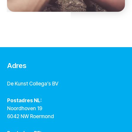
Adres
De Kunst Collega’s BV
Postadres NL:
Noordhoven 19
6042 NW Roermond