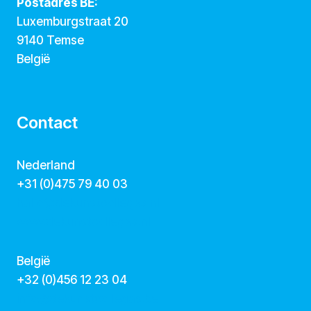
Postadres BE:
Luxemburgstraat 20
9140 Temse
België
Contact
Nederland
+31 (0)475 79 40 03
hallo@dekunstcollegas.nl
www.dekunstcollegas.nl
België
‭+32 (0)456 12 23 04‬
info@dekunstcollegas.be