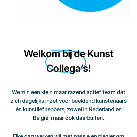
Welkom bij de Kunst
Collega’s!
We zijn een klein maar razend actief team dat
zich dagelijks inzet voor beeldend kunstenaars
én kunstliefhebbers, zowel in Nederland en
België, maar ook daarbuiten.
Elke dag werken wij met passie en plezier om