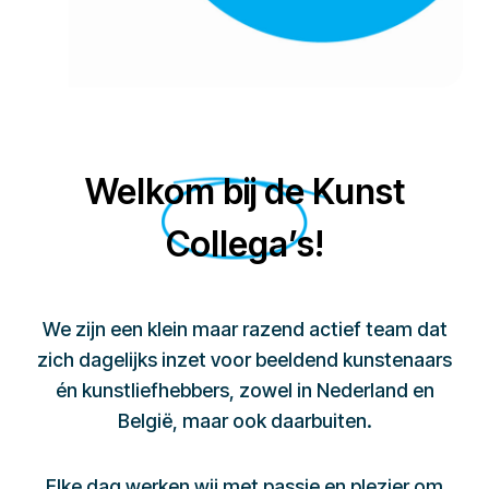
Welkom bij de Kunst
Collega’s!
We zijn een klein maar razend actief team dat
zich dagelijks inzet voor beeldend kunstenaars
én kunstliefhebbers, zowel in Nederland en
België, maar ook daarbuiten.
Elke dag werken wij met passie en plezier om