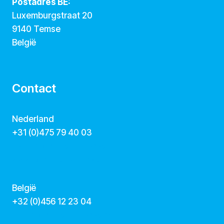
Postadres BE:
Luxemburgstraat 20
9140 Temse
België
Contact
Nederland
+31 (0)475 79 40 03
hallo@dekunstcollegas.nl
www.dekunstcollegas.nl
België
‭+32 (0)456 12 23 04‬
info@dekunstcollegas.be