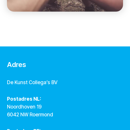
Adres
De Kunst Collega’s BV
Postadres NL:
Noordhoven 19
6042 NW Roermond