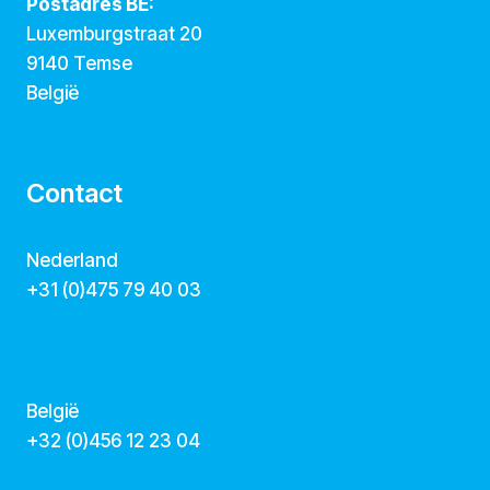
Postadres BE:
Luxemburgstraat 20
9140 Temse
België
Contact
Nederland
+31 (0)475 79 40 03
hallo@dekunstcollegas.nl
www.dekunstcollegas.nl
België
‭+32 (0)456 12 23 04‬
info@dekunstcollegas.be