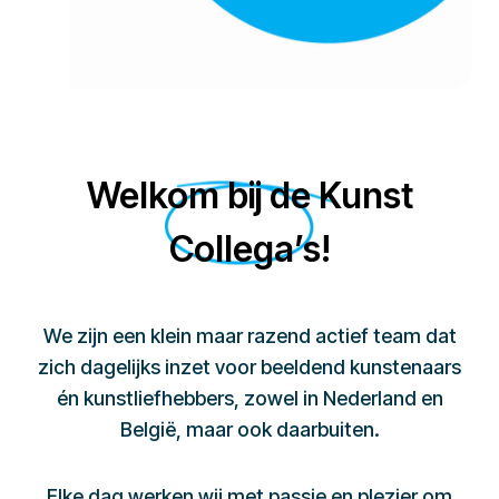
Welkom bij de Kunst
Collega’s!
We zijn een klein maar razend actief team dat
zich dagelijks inzet voor beeldend kunstenaars
én kunstliefhebbers, zowel in Nederland en
België, maar ook daarbuiten.
Elke dag werken wij met passie en plezier om