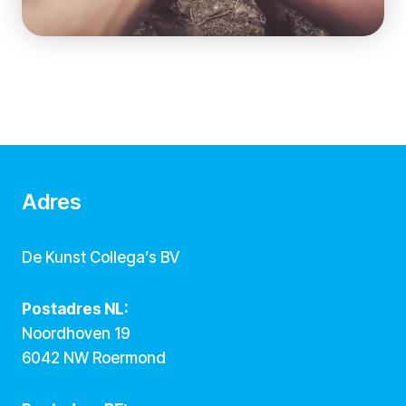
Adres
De Kunst Collega’s BV
Postadres NL:
Noordhoven 19
6042 NW Roermond