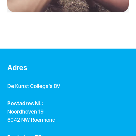
Adres
De Kunst Collega’s BV
Postadres NL:
Noordhoven 19
6042 NW Roermond