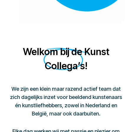
Welkom bij de Kunst
Collega’s!
We zijn een klein maar razend actief team dat
zich dagelijks inzet voor beeldend kunstenaars
én kunstliefhebbers, zowel in Nederland en
België, maar ook daarbuiten.
Elke dag werken wij met passie en plezier om