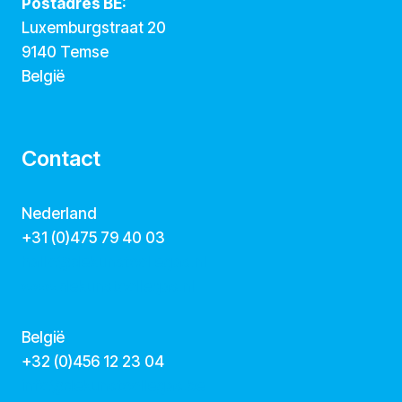
Postadres BE:
Luxemburgstraat 20
9140 Temse
België
Contact
Nederland
+31 (0)475 79 40 03
hallo@dekunstcollegas.nl
www.dekunstcollegas.nl
België
‭+32 (0)456 12 23 04‬
info@dekunstcollegas.be