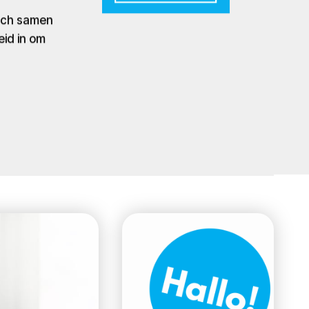
zich samen
eid in om