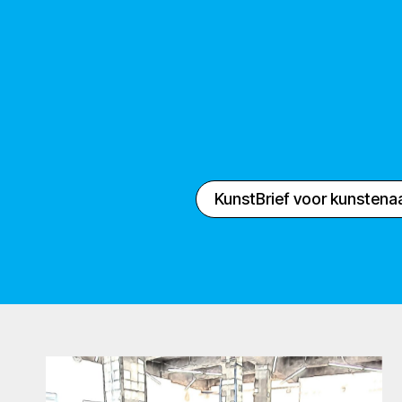
KunstBrief voor kunstena