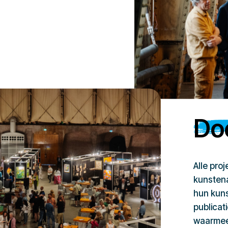
Doe
Alle pro
kunstena
hun kuns
publicat
waarmee 