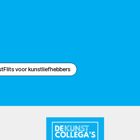
tFlits voor kunstliefhebbers