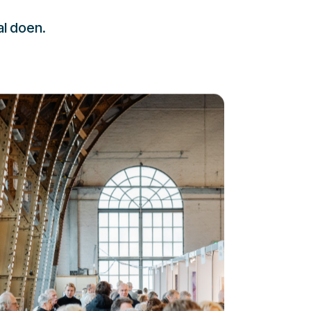
al doen.
232323