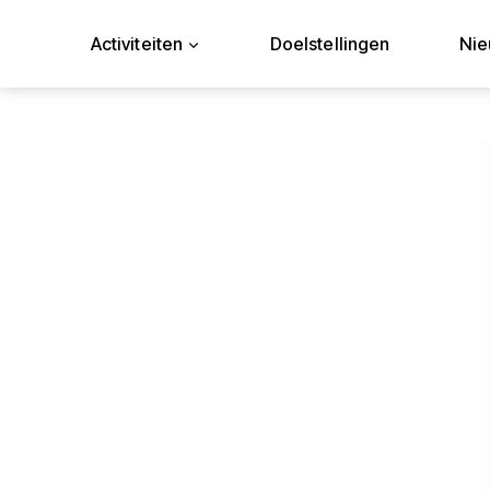
Doorgaan
naar
Activiteiten
Doelstellingen
Ni
inhoud