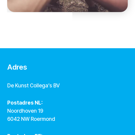
Adres
De Kunst Collega’s BV
Postadres NL:
Noordhoven 19
6042 NW Roermond