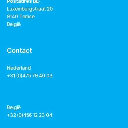
Postadres BE:
Luxemburgstraat 20
9140 Temse
België
Contact
Nederland
+31 (0)475 79 40 03
hallo@dekunstcollegas.nl
www.dekunstcollegas.nl
België
‭+32 (0)456 12 23 04‬
info@dekunstcollegas.be