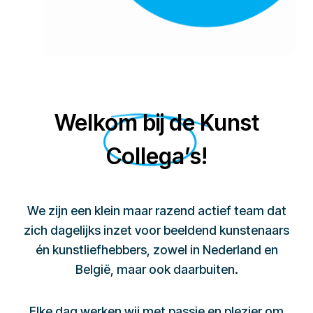
Welkom bij de Kunst
Collega’s!
We zijn een klein maar razend actief team dat
zich dagelijks inzet voor beeldend kunstenaars
én kunstliefhebbers, zowel in Nederland en
België, maar ook daarbuiten.
Elke dag werken wij met passie en plezier om