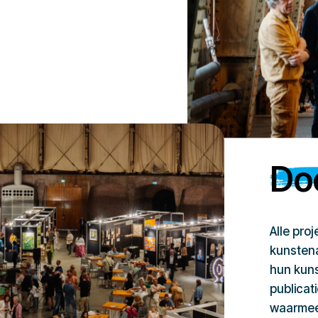
Doe
Alle pro
kunstena
hun kuns
publicat
waarmee 