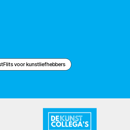
tFlits voor kunstliefhebbers