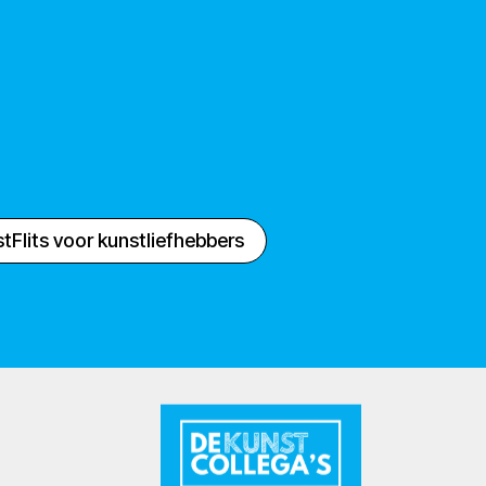
tFlits voor kunstliefhebbers