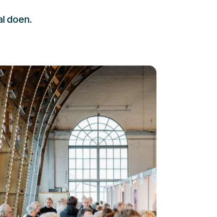
al doen.
232323