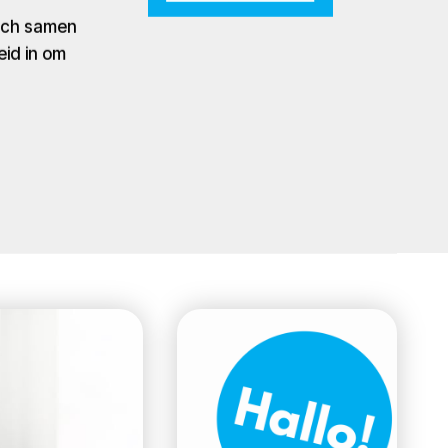
zich samen
eid in om