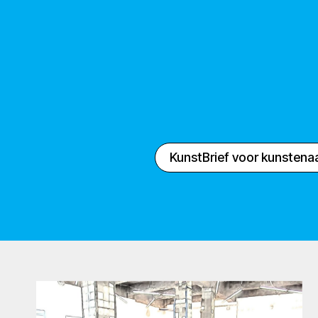
KunstBrief voor kunstena