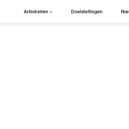
Doorgaan
naar
Activiteiten
Doelstellingen
Ni
inhoud