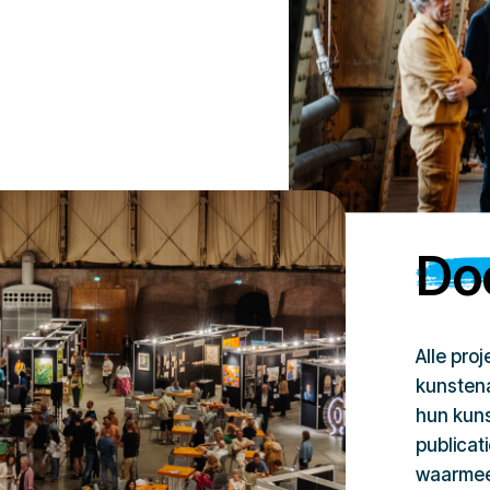
Doe
Alle pro
kunstena
hun kuns
publicat
waarmee 