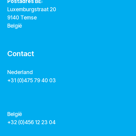
Postadres BE:
Luxemburgstraat 20
9140 Temse
België
Contact
Nederland
+31 (0)475 79 40 03
hallo@dekunstcollegas.nl
www.dekunstcollegas.nl
België
‭+32 (0)456 12 23 04‬
info@dekunstcollegas.be