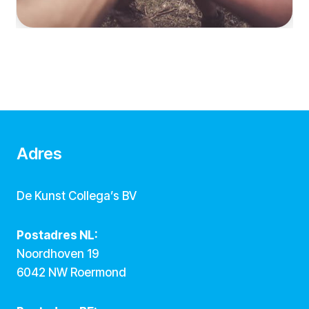
Adres
De Kunst Collega’s BV
Postadres NL:
Noordhoven 19
6042 NW Roermond