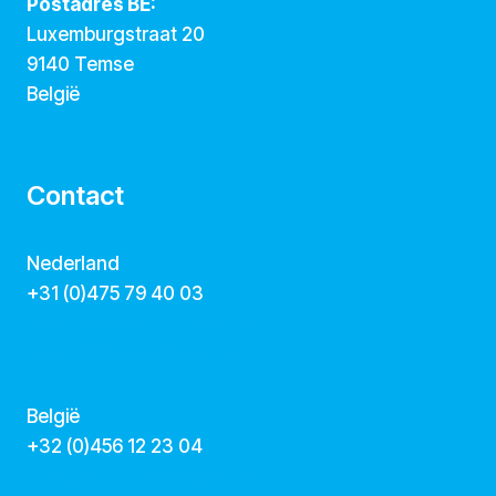
Postadres BE:
Luxemburgstraat 20
9140 Temse
België
Contact
Nederland
+31 (0)475 79 40 03
hallo@dekunstcollegas.nl
www.dekunstcollegas.nl
België
‭+32 (0)456 12 23 04‬
info@dekunstcollegas.be