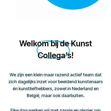
Welkom bij de Kunst
Collega’s!
We zijn een klein maar razend actief team dat
zich dagelijks inzet voor beeldend kunstenaars
én kunstliefhebbers, zowel in Nederland en
België, maar ook daarbuiten.
Elke dag werken wij met passie en plezier om