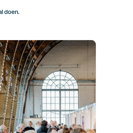
al doen.
232323