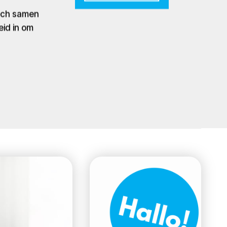
zich samen
eid in om