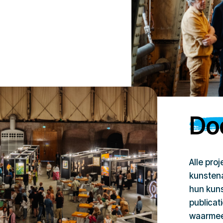
Doe
Alle pro
kunstena
hun kuns
publicat
waarmee 