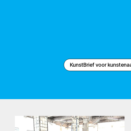
KunstBrief voor kunstena