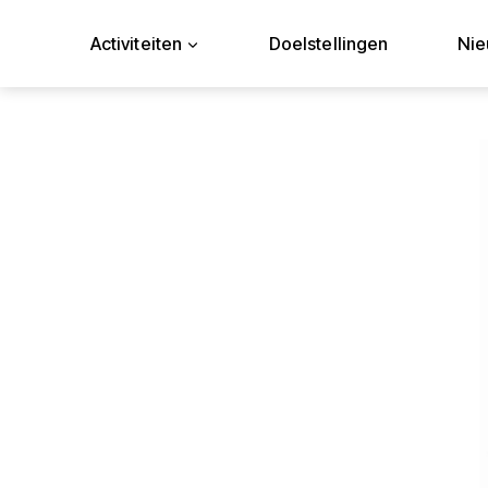
Doorgaan
naar
Activiteiten
Doelstellingen
Ni
inhoud