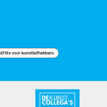
tFlits voor kunstliefhebbers