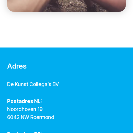
Adres
De Kunst Collega’s BV
Postadres NL:
Noordhoven 19
6042 NW Roermond