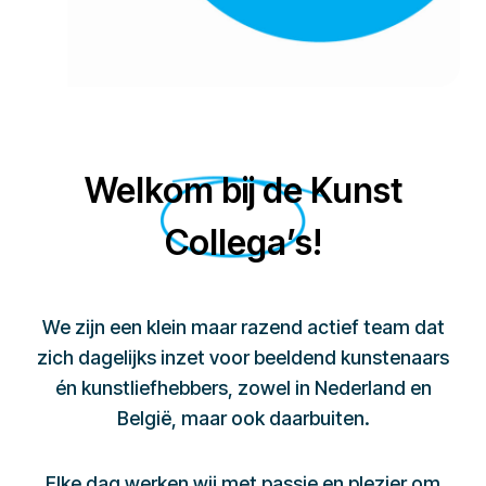
Welkom bij de Kunst
Collega’s!
We zijn een klein maar razend actief team dat
zich dagelijks inzet voor beeldend kunstenaars
én kunstliefhebbers, zowel in Nederland en
België, maar ook daarbuiten.
Elke dag werken wij met passie en plezier om