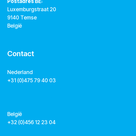
Postadres BE:
Luxemburgstraat 20
9140 Temse
België
Contact
Nederland
+31 (0)475 79 40 03
hallo@dekunstcollegas.nl
www.dekunstcollegas.nl
België
‭+32 (0)456 12 23 04‬
info@dekunstcollegas.be