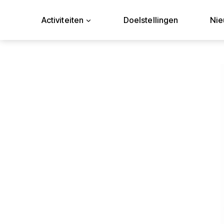
Doorgaan
naar
Activiteiten
Doelstellingen
Ni
inhoud