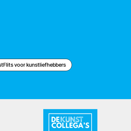
tFlits voor kunstliefhebbers