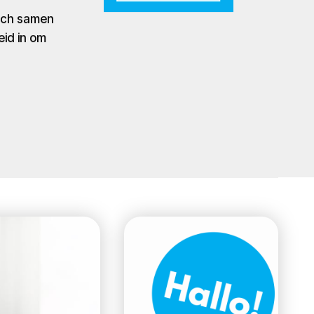
zich samen
eid in om