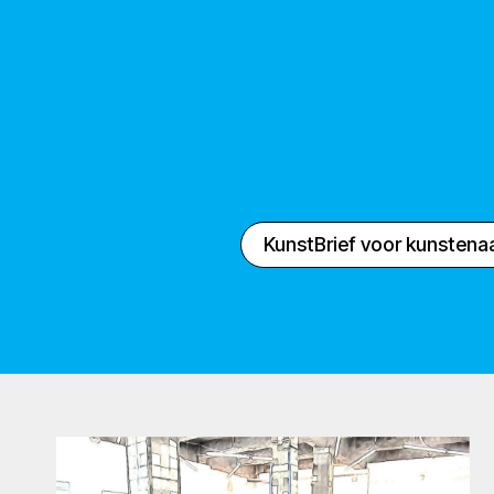
KunstBrief voor kunstena