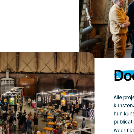
…
Doe
Alle pro
kunstena
hun kuns
publicat
waarmee 