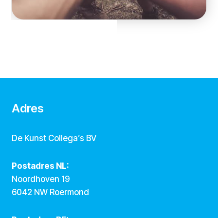
Adres
De Kunst Collega’s BV
Postadres NL:
Noordhoven 19
6042 NW Roermond