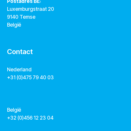
Postadres BE:
Luxemburgstraat 20
9140 Temse
België
Contact
Nederland
+31 (0)475 79 40 03
hallo@dekunstcollegas.nl
www.dekunstcollegas.nl
België
‭+32 (0)456 12 23 04‬
info@dekunstcollegas.be