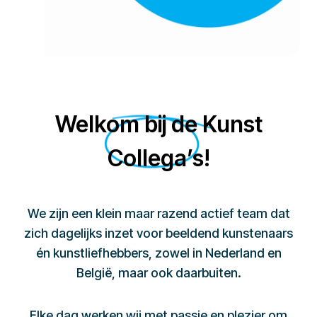
Welkom bij de Kunst
Collega’s!
We zijn een klein maar razend actief team dat
zich dagelijks inzet voor beeldend kunstenaars
én kunstliefhebbers, zowel in Nederland en
België, maar ook daarbuiten.
Elke dag werken wij met passie en plezier om