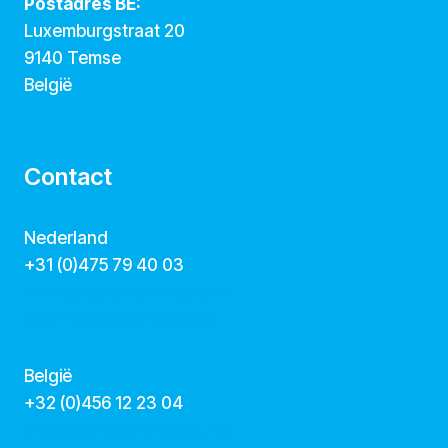
Postadres BE:
Luxemburgstraat 20
9140 Temse
België
Contact
Nederland
+31 (0)475 79 40 03
hallo@dekunstcollegas.nl
www.dekunstcollegas.nl
België
‭+32 (0)456 12 23 04‬
info@dekunstcollegas.be