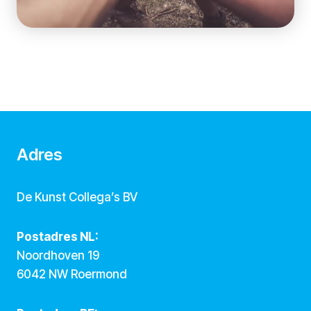
Adres
De Kunst Collega’s BV
Postadres NL:
Noordhoven 19
6042 NW Roermond