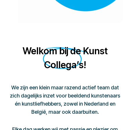
Welkom bij de Kunst
Collega’s!
We zijn een klein maar razend actief team dat
zich dagelijks inzet voor beeldend kunstenaars
én kunstliefhebbers, zowel in Nederland en
België, maar ook daarbuiten.
Elke dag werken wij met passie en plezier om