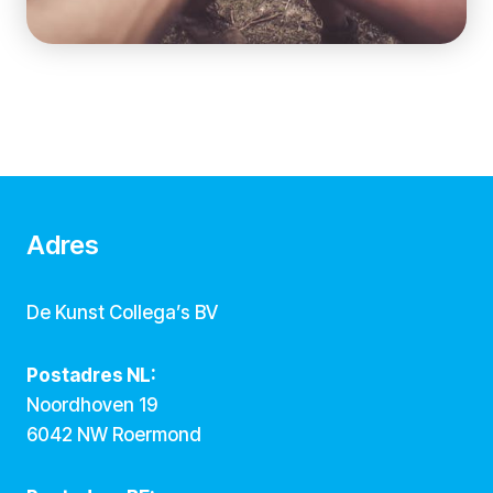
Adres
De Kunst Collega’s BV
Postadres NL:
Noordhoven 19
6042 NW Roermond