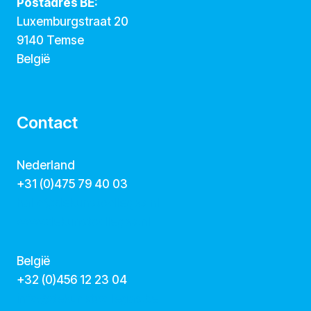
Postadres BE:
Luxemburgstraat 20
9140 Temse
België
Contact
Nederland
+31 (0)475 79 40 03
hallo@dekunstcollegas.nl
www.dekunstcollegas.nl
België
‭+32 (0)456 12 23 04‬
info@dekunstcollegas.be