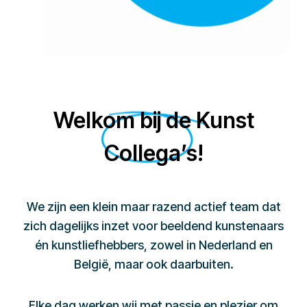
Welkom bij de Kunst
Collega’s!
We zijn een klein maar razend actief team dat
zich dagelijks inzet voor beeldend kunstenaars
én kunstliefhebbers, zowel in Nederland en
België, maar ook daarbuiten.
Elke dag werken wij met passie en plezier om