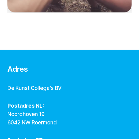
Adres
De Kunst Collega’s BV
Postadres NL:
Noordhoven 19
6042 NW Roermond