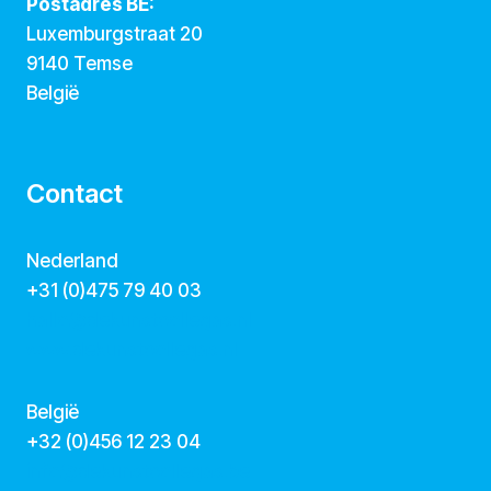
Postadres BE:
Luxemburgstraat 20
9140 Temse
België
Contact
Nederland
+31 (0)475 79 40 03
hallo@dekunstcollegas.nl
www.dekunstcollegas.nl
België
‭+32 (0)456 12 23 04‬
info@dekunstcollegas.be