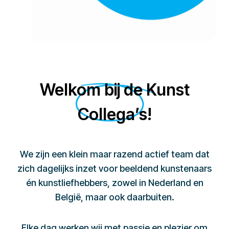
Welkom bij de Kunst
Collega’s!
We zijn een klein maar razend actief team dat
zich dagelijks inzet voor beeldend kunstenaars
én kunstliefhebbers, zowel in Nederland en
België, maar ook daarbuiten.
Elke dag werken wij met passie en plezier om